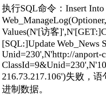
执行SQL命令：Insert Into
Web_ManageLog(Optioner,
Values(N'[访客]',N'[GET:]
[SQL:]Update Web_News S
Unid=230',N'http://anport
ClassId=9&Unid=230',N'10.
216.73.217.106'
进制数据。