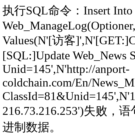
执行SQL命令：Insert Into
Web_ManageLog(Optioner,
Values(N'[访客]',N'[GET:]
[SQL:]Update Web_News S
Unid=145',N'http://anport-
coldchain.com/En/News_M
ClassId=81&Unid=145',N'10
216.73.216.253'
进制数据。